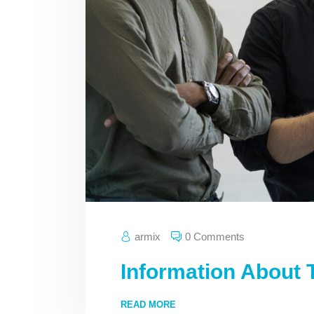
armix
0 Comments
Information About T
READ MORE