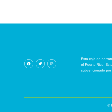
Esta caja de herra
of Puerto Rico. Es
subvencionado por
©