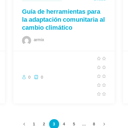
Guía de herramientas para
la adaptación comunitaria al
cambio climático
armix
0
0
3
1
2
4
5
…
8