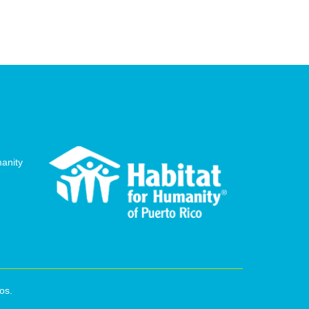
manity
os.